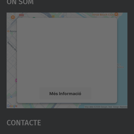
On Som
Necessitem el vostre
consentiment per carregar el
servei Google Maps!
Utilitzem un servei de tercers per incrustar
contingut del mapa que pugui recollir dades
sobre la vostra activitat. Reviseu-ne els
detalls i accepteu el servei per veure el
mapa.
Més Informació
Accepta
Contacte
powered by
Usercentrics Consent
Management Platform