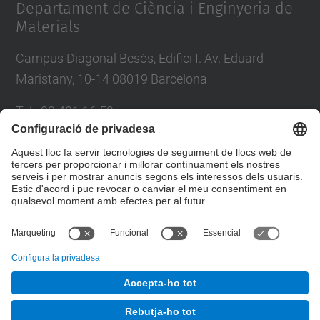
Departament de Ciència i Enginyeria de
Materials
Campus Diagonal Besòs, Edifici I. Av. Eduard
Maristany, 10-14 08019 Barcelona
Tel.
:
93 401 16 59
E-mail
:
direccio.cem@upc.edu
Directori UPC
Formulari de contacte
© UPC
Departament de Ciència i Enginyeria de Materials